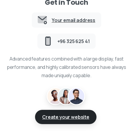
Get in Touch
Your email address
+96 325 625 41
Advanced features combined with a large display, fast
performance, and highly calibrated sensors have always
made uniquely capable.
Utilizamos cookies para oferecer a você a melhor experiência
em nosso site.
Você pode saber mais sobre quais cookies utilizamos ou
desativá-los nos
ajustes
.
Create your website
Aceitar