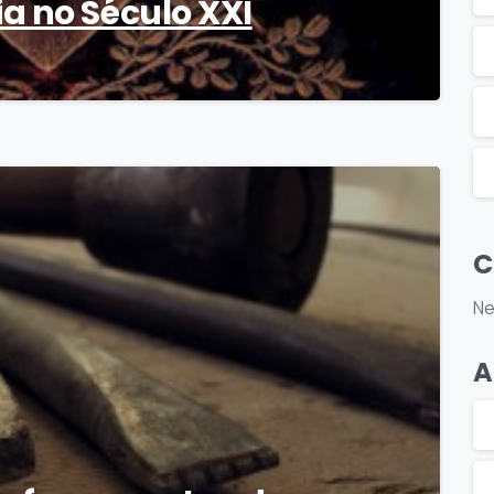
a no Século XXI
7
C
Ne
A