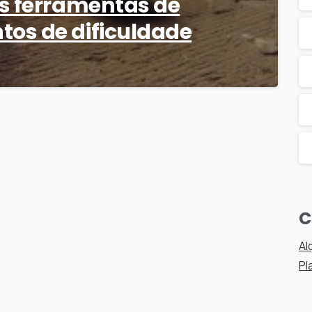
s ferramentas de
os de dificuldade
C
Al
Pl