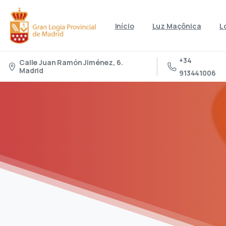
Início
Luz Maçônica
L
+34
Calle Juan Ramón Jiménez, 6.
Madrid
913441006