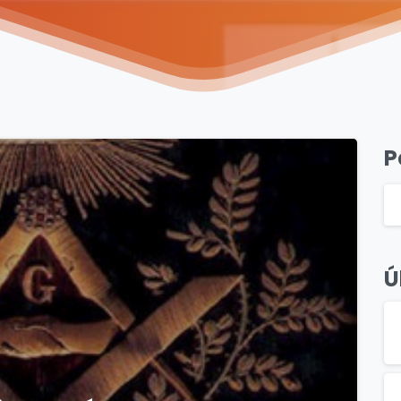
P
6
Ú