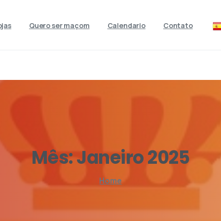
ojas
Quero ser maçom
Calendario
Contato
Mês:
Janeiro
2025
Home