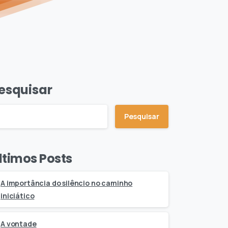
esquisar
Pesquisar
ltimos Posts
A importância do silêncio no caminho
iniciático
A vontade