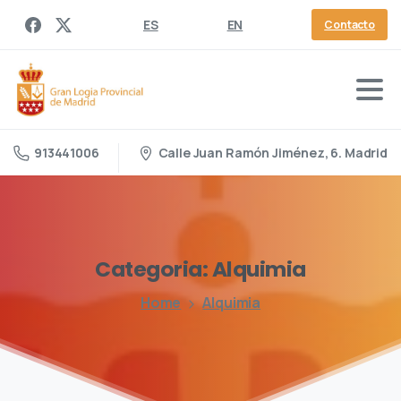
ES
EN
Contacto
Calle Juan Ramón Jiménez, 6. Madrid
913441006
Categoria:
Alquimia
Home
Alquimia