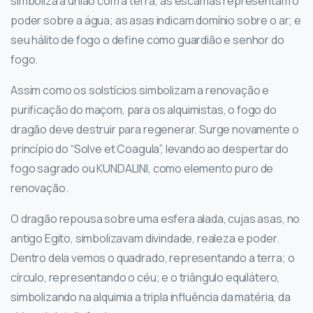
simboliza a união com a terra; as escamas representam o
poder sobre a água; as asas indicam domínio sobre o ar; e
seu hálito de fogo o define como guardião e senhor do
fogo.
Assim como os solstícios simbolizam a renovação e
purificação do maçom, para os alquimistas, o fogo do
dragão deve destruir para regenerar. Surge novamente o
princípio do “Solve et Coagula”, levando ao despertar do
fogo sagrado ou KUNDALINI, como elemento puro de
renovação.
O dragão repousa sobre uma esfera alada, cujas asas, no
antigo Egito, simbolizavam divindade, realeza e poder.
Dentro dela vemos o quadrado, representando a terra; o
círculo, representando o céu; e o triângulo equilátero,
simbolizando na alquimia a tripla influência da matéria, da