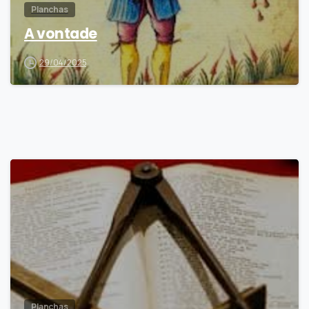
Planchas
A vontade
29/04/2025
6
Planchas