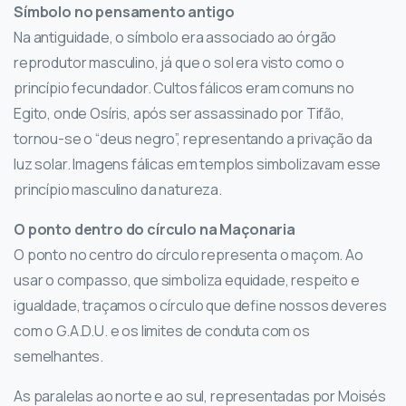
Símbolo no pensamento antigo
Na antiguidade, o símbolo era associado ao órgão
reprodutor masculino, já que o sol era visto como o
princípio fecundador. Cultos fálicos eram comuns no
Egito, onde Osíris, após ser assassinado por Tifão,
tornou-se o “deus negro”, representando a privação da
luz solar. Imagens fálicas em templos simbolizavam esse
princípio masculino da natureza.
O ponto dentro do círculo na Maçonaria
O ponto no centro do círculo representa o maçom. Ao
usar o compasso, que simboliza equidade, respeito e
igualdade, traçamos o círculo que define nossos deveres
com o G.A.D.U. e os limites de conduta com os
semelhantes.
As paralelas ao norte e ao sul, representadas por Moisés