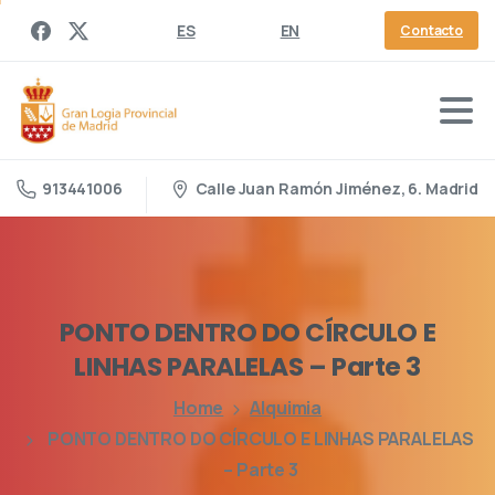
ES
EN
Contacto
Calle Juan Ramón Jiménez, 6. Madrid
913441006
PONTO
DENTRO
DO
CÍRCULO
E
LINHAS
PARALELAS
–
Parte
3
Home
Alquimia
PONTO DENTRO DO CÍRCULO E LINHAS PARALELAS
– Parte 3