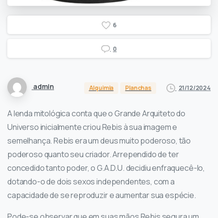
6
0
admin
21/12/2024
Alquimia
Planchas
A lenda mitológica conta que o Grande Arquiteto do
Universo inicialmente criou Rebis à sua imagem e
semelhança. Rebis era um deus muito poderoso, tão
poderoso quanto seu criador. Arrependido de ter
concedido tanto poder, o G.A.D.U. decidiu enfraquecê-lo,
dotando-o de dois sexos independentes, com a
capacidade de se reproduzir e aumentar sua espécie.
Pode-se observar que em suas mãos Rebis segura um